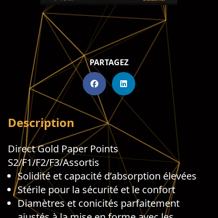
PARTAGEZ
Description
Direct Gold Paper Points
S2/F1/F2/F3/Assortis
Solidité et capacité d’absorption élevées
Stérile pour la sécurité et le confort
Diamètres et conicités parfaitement
ajustés à la mise en forme avec les