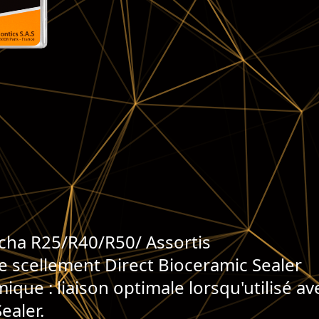
rcha R25/R40/R50/ Assortis
de scellement Direct Bioceramic Sealer
que : liaison optimale lorsqu'utilisé av
ealer.